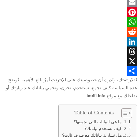
Facebook
ياسة
Email
لخصوصية
Pinterest
WhatsApp
Reddit
LinkedIn
Threads
X
نُقدّر ثقتك، ونُدرك أن خصوصيتك على الإنترنت أمرٌ بالغ الأهمية. تُوضح
Share
هذه السياسة كيف نجمع، نستخدم، نخزن، ونحمي بياناتك عند زيارتك أو
تفاعلك مع موقع
imdil.info
.
Table of Contents
1. ما هي البيانات التي نجمعها؟
2. كيف نستخدم بياناتك؟
3. هل نشارك بياناتك مع طرف ثالث؟