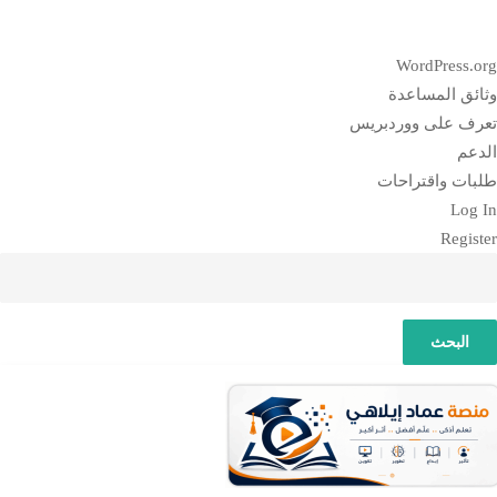
بذة
WordPress.or
ن
ثائق المساعدة
وردبريس
عرف على ووردبريس
لدعم
لبات واقتراحات
Log I
Registe
لبحث