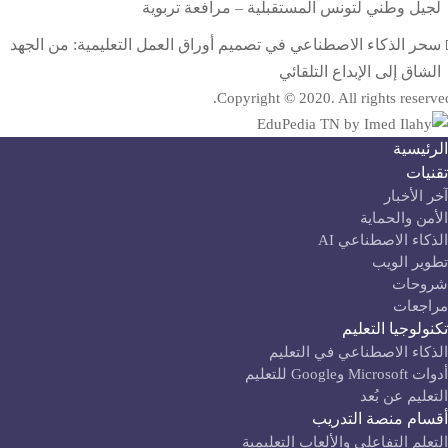
لجيل وطني لتونس المستقبلية – مرافعة تربوية
سحر الذكاء الاصطناعي في تصميم أوراق العمل التعليمية: من الجهد
الشاق إلى الإبداع التلقائي
Copyright © 2020. All rights reserve
لرئيسية
قنيات
آخر الأخبار
لأمن والحماية
لذكاء الاصطناعي AI
طوير الويب
روحات
راجعات
كنولوجيا التعليم
لذكاء الاصطناعي في التعليم
ت Microsoft وGoogle للتعليم
لتعليم عن بُعد
قسام منصة التدريب
لتعلم التفاعلي والألعاب التعليمية