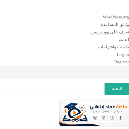
بذة
WordPress.or
ن
ثائق المساعدة
وردبريس
عرف على ووردبريس
لدعم
لبات واقتراحات
Log I
Registe
لبحث