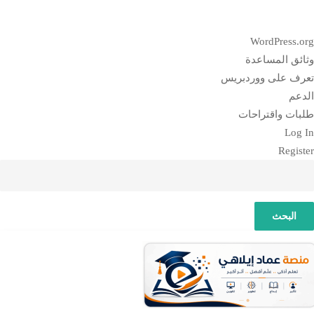
بذة
WordPress.or
ن
ثائق المساعدة
وردبريس
عرف على ووردبريس
لدعم
لبات واقتراحات
Log I
Registe
لبحث