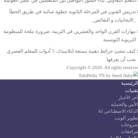
التعلم التعاوني: بناء جسور التواصل بين المتعلمين في عصر العولمة
تدريس الفنون في المرحلة الثانوية خطوة صائبة في طريق الخطأ
_الايجابيات و النقائص_
مهارات القرن الواحد والعشرين في التربية: ضرورة ملحة للمنظومة
التربوية التونسية
كيف تنشئ خرائط ذهنية ممتعة لتلاميذك: 5 أدوات للمعلم العصري
يجب أن يعرفها
Copyright © 2020. All rights reserve
لرئيسية
قنيات
آخر الأخبار
لأمن والحماية
لذكاء الاصطناعي AI
طوير الويب
روحات
راجعات