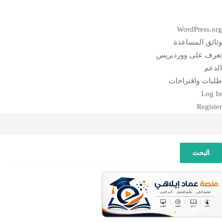
بذة
WordPress.or
ن
ثائق المساعدة
وردبريس
عرف على ووردبريس
لدعم
لبات واقتراحات
Log I
Registe
لبحث