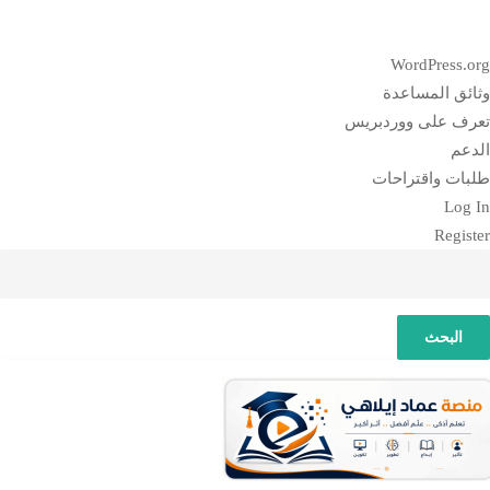
بذة
WordPress.or
ن
ثائق المساعدة
وردبريس
عرف على ووردبريس
لدعم
لبات واقتراحات
Log I
Registe
لبحث