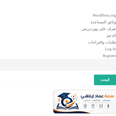
بذة
WordPress.or
ن
ثائق المساعدة
وردبريس
عرف على ووردبريس
لدعم
لبات واقتراحات
Log I
Registe
لبحث