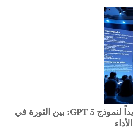
شركة OpenAI تطلق تحديثاً جديداً لنموذج GPT-5: بين الثورة في
أداء