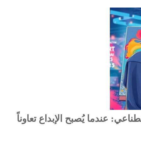
طناعي: عندما يُصبح الإبداع تعاوناً