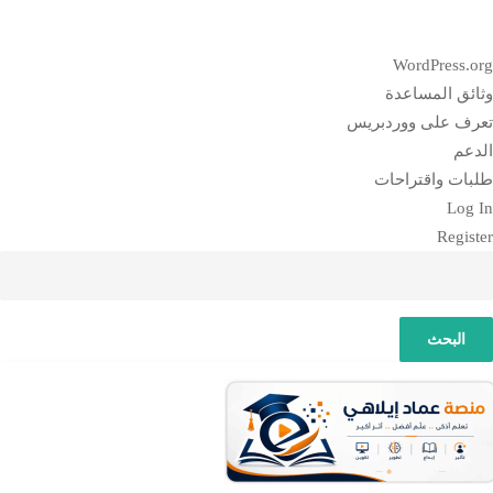
بذة
WordPress.or
ن
ثائق المساعدة
وردبريس
عرف على ووردبريس
لدعم
لبات واقتراحات
Log I
Registe
لبحث