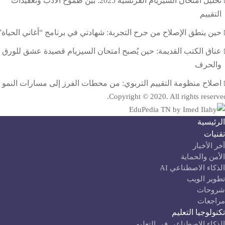
تحليل امتحان السيزيام الفرنسية 2025: بين طموح الأدب وتعقيدات
التقييم
حين ينطق الإصلاح من جرح التجربة: شهادتي في برنامج “أغاني الحياة”
عناق الكتب القديمة: حين يُصبح امتحان السيزيام قصيدة عشق للورق
والحرف
اصلاح منظومة التقييم التربوي: من محطات الفرز إلى مسارات النمو
Copyright © 2020. All rights reserve
لرئيسية
قنيات
آخر الأخبار
لأمن والحماية
لذكاء الاصطناعي AI
طوير الويب
روحات
راجعات
كنولوجيا التعليم
لذكاء الاصطناعي في التعليم