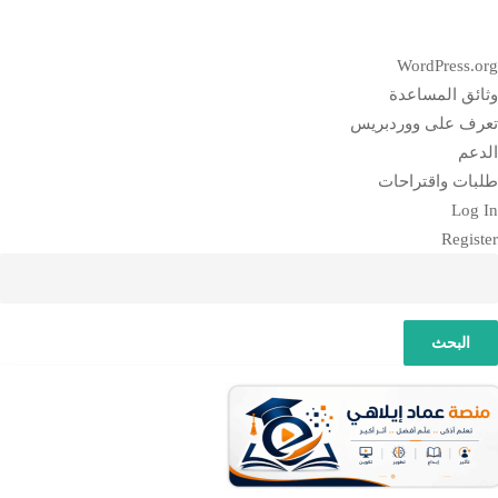
بذة
WordPress.or
ن
ثائق المساعدة
وردبريس
عرف على ووردبريس
لدعم
لبات واقتراحات
Log I
Registe
لبحث