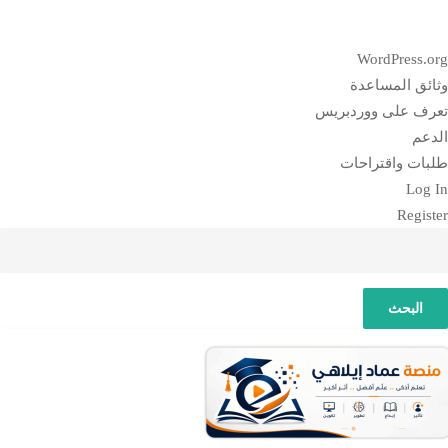
بذة
WordPress.or
ن
ثائق المساعدة
وردبريس
عرف على ووردبريس
لدعم
لبات واقتراحات
Log I
Registe
لبحث