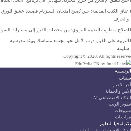
حين ينطق الإصلاح من جرح التجربة: شهادتي في برنامج “أغاني الحياة”
عناق الكتب القديمة: حين يُصبح امتحان السيزيام قصيدة عشق للورق
والحرف
اصلاح منظومة التقييم التربوي: من محطات الفرز إلى مسارات النمو
التربية على القيم: درب الأمل نحو مجتمع متماسك وبيئة مدرسية
سليمة
Copyright © 2020. All rights reserve
لرئيسية
قنيات
آخر الأخبار
لأمن والحماية
لذكاء الاصطناعي AI
طوير الويب
روحات
راجعات
كنولوجيا التعليم
لذكاء الاصطناعي في التعليم