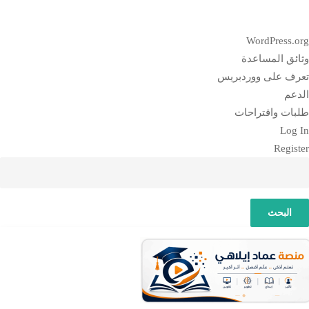
بذة
WordPress.or
ن
ثائق المساعدة
وردبريس
عرف على ووردبريس
لدعم
لبات واقتراحات
Log I
Registe
لبحث