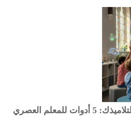
كيف تنشئ خرائط ذهنية ممتعة لتلاميذك: 5 أدوات للمعلم العصري