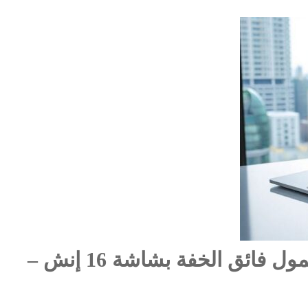
Acer Swift Air 16: حاسوب محمول فائق الخفة بشاشة 16 إنش –